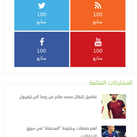
100
100
متابع
متابع
100
100
متابع
متابع
المشاركات الشائعة
تفاصيل إنتقال محمد صلاح من روما الي ليفربول
أهم صفقات برشلونة "المحتملة" في سوق
الإنتقالات