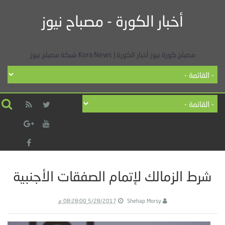
أخبار الكورة - مصباح نيوز
مصباح كورة نيوز أخبار الكورة | Kora News شبكة مصباح نيوز
شرط الزمالك لإتمام الصفقات الأجنبية
Shehap Morsy
5/28/2017 08:28:00 م