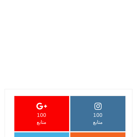
100
100
متابع
متابع