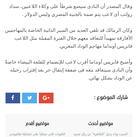
وقال المصدر أن النادى سيضع شرطاً على وكلاء اللاعبين، سداد
رواتب أى لاعب يتم ضمة بالجنية المصري وليس الدولار .
وكان الزمالك قد تلقي العديد من السير الذاتية الخاصة بالمهاجمين
الأفارقة تمهيداً للتعاقد معهم خلال الفترة المقبلة مثل اللاعب
فابريس أونداما مهاجم الوداد المغربي.
وأصبح فابريس أونداما أقرب لاعب للإنضمام للقلعة البيضاء خاصةً
وأن النادى سيتعاقد معه فى صفقة إنتقال حر بعد إقتراب رحيله
عن الوداد بشكل نهائي.
شارك الموضوع :
مواضيع أحدث
مواضيع أقدم
السبب وراء رحيل "الظاهرة" عن ريال مدريد
التغيرات التى ستطرأ على تشكيلة فالفيردى