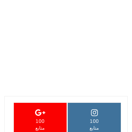
100
100
متابع
متابع