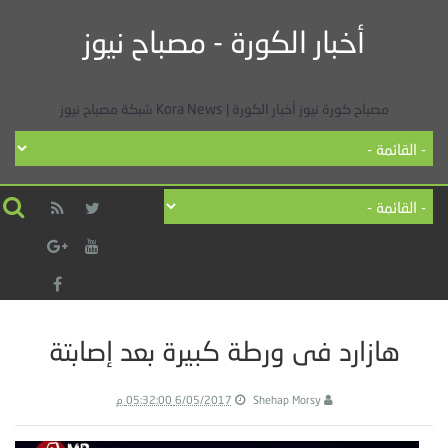
أخبار الكورة - مصباح نيوز
مصباح كورة نيوز أخبار الكورة | Kora News شبكة مصباح نيوز
هازارد فى ورطة كبيرة بعد إصابتة
Shehap Morsy
6/05/2017 05:32:00 م