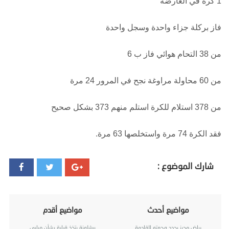
1 كرة في العارضة
فاز بركلة جزاء واحدة وسجل واحدة
من 38 التحام هوائي فاز ب 6
من 60 محاولة مراوغة نجح في المرور 24 مرة
من 378 استلام للكرة استلم منهم 373 بشكل صحيح
فقد الكرة 74 مرة واستخلصها 63 مرة.
شارك الموضوع :
مواضيع أحدث
مواضيع أقدم
رياض محرز يحدد وجهته القادمة
برشلونة يتخذ قرارة بشأن مبابي