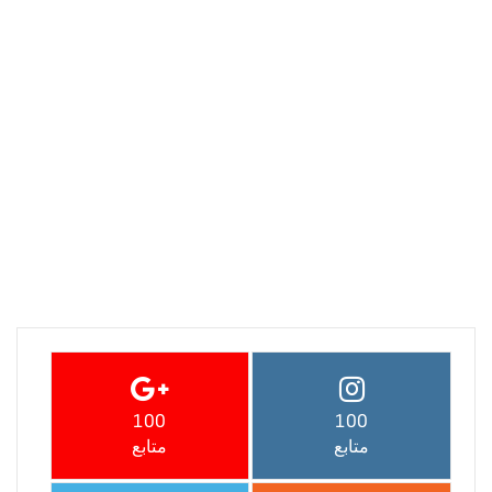
100
100
متابع
متابع