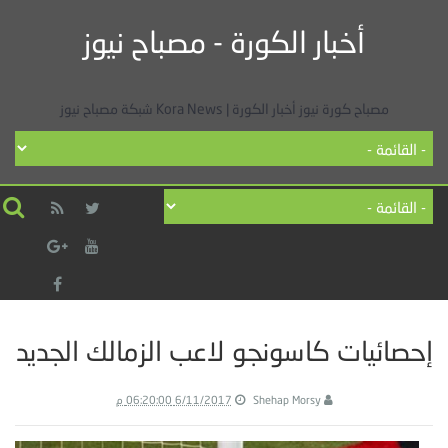
أخبار الكورة - مصباح نيوز
مصباح كورة نيوز أخبار الكورة | Kora News شبكة مصباح نيوز
إحصائيات كاسونجو لاعب الزمالك الجديد
Shehap Morsy
6/11/2017 06:20:00 م