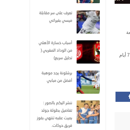
تعرف على سر مقابلة
ميسي بفيراتي
لقلعة
أسباب خسارة الأهلي
من الوداد المغربي (
وأكد المصدر في تصريحات صحفية أن المجلس قرر تجديد التعاقد مع البدري فور عودته من كندا لقضاء أجازته مع أسرته لمدة 7 أيام
تحليل سريع)
برشلونة يجد موهبة
أفضل من مبابي
ننشر اليكم بالصور :
تفاصيل بطولة جولد
بميت عقبه تنتهي بفوز
فريق حركات.