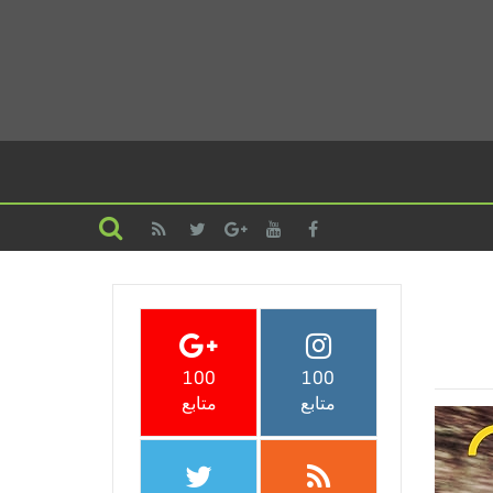
100
100
متابع
متابع