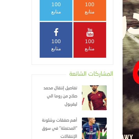
100
100
متابع
متابع
100
100
متابع
متابع
المشاركات الشائعة
تفاصيل إنتقال محمد
صلاح من روما الي
ليفربول
أهم صفقات برشلونة
"المحتملة" في سوق
الإنتقالات