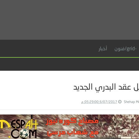
-grid/فنون
أخبار
 عقد البدري الجديد
Shehap M
6/07/2017 05:29:00 م