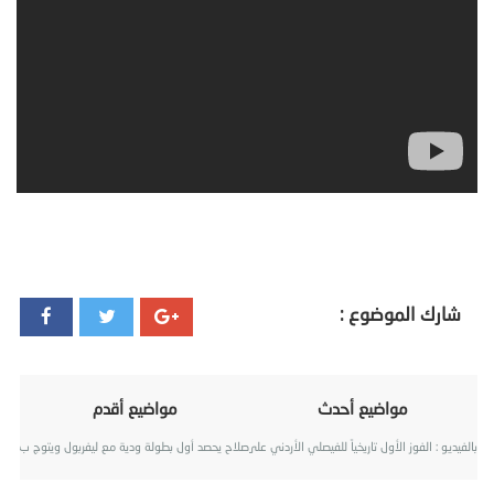
شارك الموضوع :
مواضيع أحدث
مواضيع أقدم
بالفيديو : الفوز الأول تاريخياً للفيصلي الأردني على الأهلي المصري
صلاح يحصد أول بطولة ودية مع ليفربول ويتوج ب بكأس