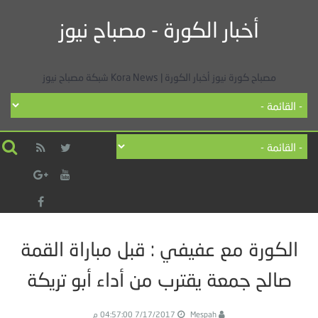
أخبار الكورة - مصباح نيوز
مصباح كورة نيوز أخبار الكورة | Kora News شبكة مصباح نيوز
الكورة مع عفيفي : قبل مباراة القمة
صالح جمعة يقترب من أداء أبو تريكة
Mespah
7/17/2017 04:57:00 م