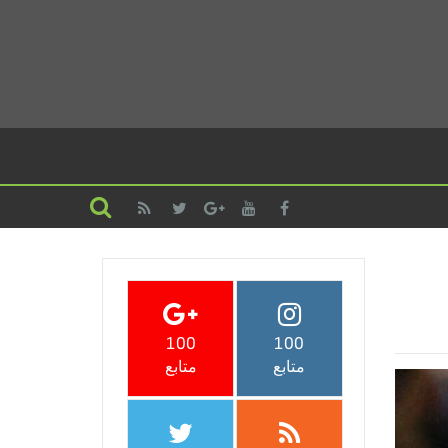
100
100
متابع
متابع