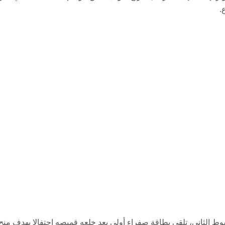
.
 بديلا في الشوط الثاني، تلقى بطاقة صفراء أولى بعد خلعه قميصه احتفالا بهدف من