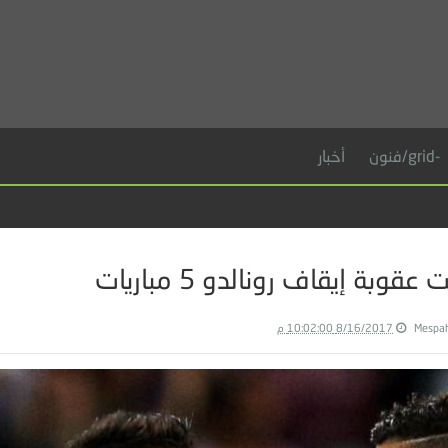
-grid/فنون
أخبار
عقوبة إيقاف رونالدو 5 مباريات
Mespa
8/16/2017 10:02:00 م