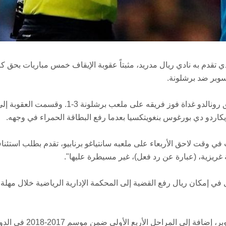
لذي تقدم به نادي ريال مدريد، مثبتاً عقوبة الإيقاف خمس مباريات بحق كر
وبر ضد برشلونة.
وفرض الاتحاد الاثنين عقوبة الإيقاف خمس مباريات بحق رونالدو غداة فوز فريقه على ملعب برشلو
كاردو دي بورغوس بنغويتكسيا بعدما رفع البطاقة الحمراء في وجهه.
 في وقت لاحق الأربعاء على ملعبه سانتياغو برنابيو، تقدم بطلب استئن
ة غريزية، (عبارة عن رد فعل)، غير مسيطرة عليها".
وبموجب العقوبة، سيغيب رونالدو عن إياب الكأس السوبر، إضافة إلى المراحل الأربع ا