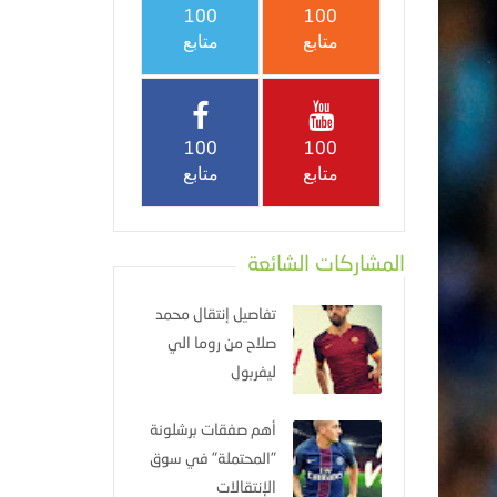
100
100
متابع
متابع
100
100
متابع
متابع
المشاركات الشائعة
تفاصيل إنتقال محمد
صلاح من روما الي
ليفربول
أهم صفقات برشلونة
"المحتملة" في سوق
الإنتقالات