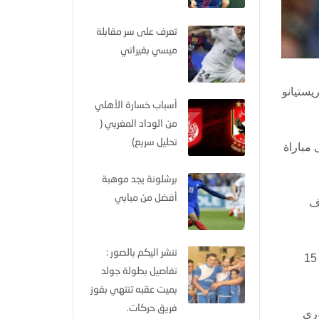
تعرف على سر مقابلة
ميسي بفيراتي
يستيانو
أسباب خسارة الأهلي
من الوداد المغربي (
تحليل سريع)
نة 3-1. وقسمت العقوبة إلى مباراة
برشلونة يجد موهبة
أفضل من مبابي
اف
ننشر اليكم بالصور :
ورفضت لجنة الاستئناف في الاتحاد هذا الطلب. ولا يزال في إمكان ريال رفع القضية إلى المحكمة الإدارية الرياضية خلال مهلة 15
تفاصيل بطولة جولد
بميت عقبه تنتهي بفوز
فريق حركات.
لأولى ضمن موسم 2017-2018 في الدوري