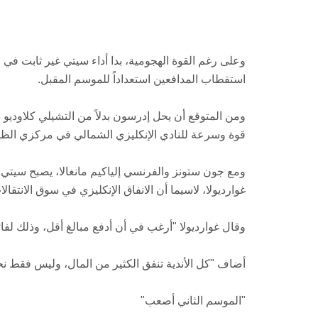
وعلى رغم القوة الهجومية، بدا أداء سيتي غير ثابت في ال
استقطاب المدافعين استعداداً للموسم المقبل.
ومن المتوقع أن يحل إدرسون بدلاً من التشيلي كلاوديو 
قوة وسرعة للنادي الإنكليزي الشمالي في مركزي الظه
ومع جون ستونز والفرنسي إلياكيم مانغالا، يصبح سيتي مت
غوارديولا، لاسيما أن الانفاق الإنكليزي في سوق الانتقالات الصيف
وقال غوارديولا "أرغب في أن أدفع مبالغ أقل، وذلك لفائ
أضاف "كل الأندية تنفق الكثير من المال، وليس فقط نح
"الموسم الثاني أصعب"