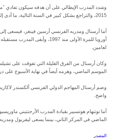
وشدد المدرب الإيطالي على أن هدفه سيكون تفادي "موس
2015، والتراجع بشكل كبير في السنة التالية، ما أدى إلى إقالته.
أما أرسنال ومدربه الفرنسي أرسين فينغر، فيسعى إل
أوروبا للمرة الأولى منذ 1997، و
لعامين.
وكان أرسنال من الفرق القليلة التي تفوقت على تشيلسي
الموسم الماضي، وهزمه أيضاً في نهاية الأسبوع على در
وضم أرسنال المهاجم الدولي الفرنسي ألكسندر لاكازيت
واضح.
أما توتنهام هوتسبير بقيادة المدرب الأرجنتيني ماوريسيو
الماضي في المركز الثاني، بينما يسعى ليفربول ومدربه
المصدر