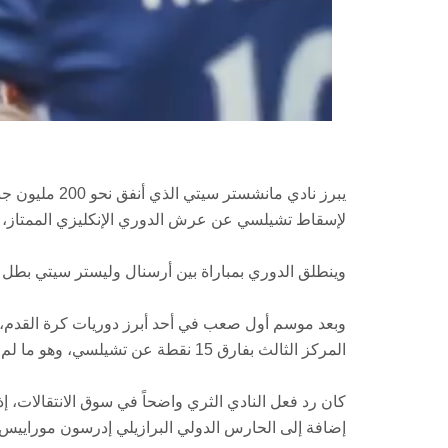
يبرز نادي مانش
لإسقاط تشيلسي عن عرش الدوري الإنكليزي الممتاز، مع انطلاق موس
وينطلق الدوري بمباراة بين أرسنال وليستر سيتي بطل 2015 غداً.
وبعد موسم أول صعب في أحد أبرز دوريات كرة القدم، 
المركز الثالث بفارق 15 نقطة عن تشيلسي، وهو ما لم يعتده في تجاربه التدريبية السابقة مع برشلونة الإسباني وبايرن ميونيخ الألماني.
كان رد فعل النادي الثري واضحاً في سوق الانتقالات، إذ
إضافة إلى الحارس الدولي البرازيلي إدرسون موراييس و