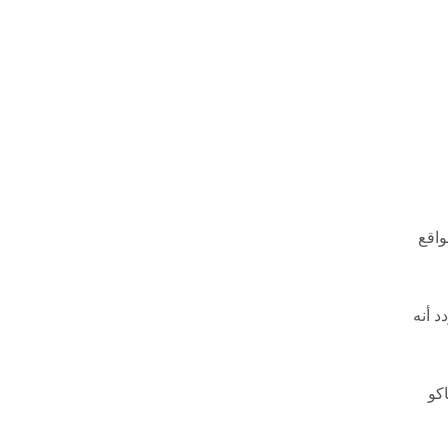
واقع
تردد أنه
كو