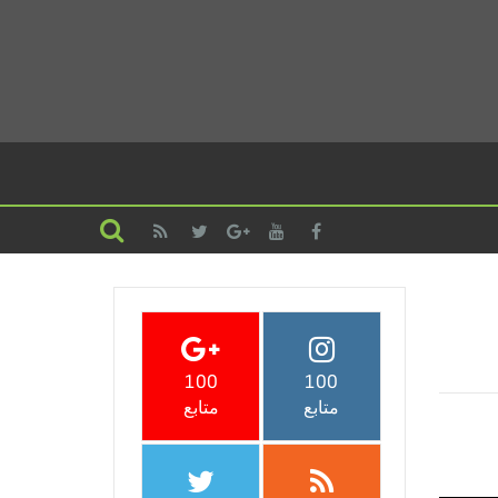
100
100
متابع
متابع