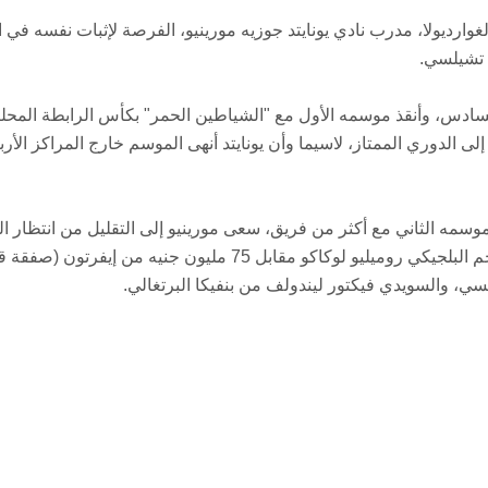
لغوارديولا، مدرب نادي يونايتد جوزيه مورينيو، الفرصة لإثبات نفسه في 
 تشيلسي.
لسادس، وأنقذ موسمه الأول مع "الشياطين الحمر" بكأس الرابطة المحلي
إلى الدوري الممتاز، لاسيما وأن يونايتد أنهى الموسم خارج المراكز الأرب
وسمه الثاني مع أكثر من فريق، سعى مورينيو إلى التقليل من انتظار ا
السعيد، بل نشط بقوة في سوق الانتقالات، وضم المهاجم البلجيكي روميليو لوكاكو مقابل 75 مليون جنيه من إي
يلسي، والسويدي فيكتور ليندولف من بنفيكا البرتغالي.