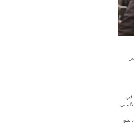
شحين
 في
نيلو،