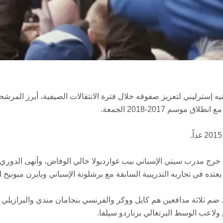
ستر سيتي الذي أنفق نحو 200 مليون جنيه إسترليني لتعزيز صفوفه خلال فترة الانتقالات الصيفية، أبرز المر
م 2017-2018 الجمعة.
خرج مدرب سيتي الإسباني بيب غوارديولا خالي الوفاض، وأنهى الدوري
 ضم ثلاثة مدافعين هم كايل ووكر والفرنسي بنجامان مندي والبرازيلي دا
لاعب الوسط البرتغالي برناردو سيلفا.