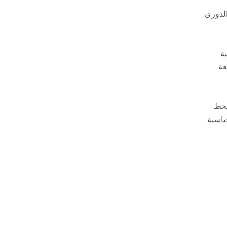
الدوري
ة
عة
لحظ
فرتون (صفقة قياسية