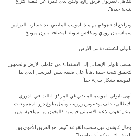
للتأهل. ليفربول فريق رائع، ولكن لدي فكرة عن كيفية انتزاع
نتيجة جيدة".
وتراجع أداء هوفنهايم منذ الموسم الماضي بعد خسارته الدوليين
سيباستيان رودي ونيكلاس سويله لمصلحة بايرن ميونيخ.
نابولي للاستفادة من الأرض
يسعى نابولي الإيطالي إلى الاستفادة من عاملي الأرض والجمهور
لتحقيق نتيجة جيدة ذهاباً على ضيفه نيس الفرنسي الذي بدأ
الموسم بشكل سيء جداً.
أنهى نابولي الموسم الماضي في المركز الثالث في الدوري
الإيطالي، خلف يوفنتوس وروما، ويأمل ببلوغ دور المجموعات
برغم تخوف لاعبه الاسباني خوسيه كاليخون من مواجهة نيس.
وقال كايخون قبل سحب القرعة "نيس هو الفريق الأقوى بين
الفرق التي يمكن أن نواجهها".