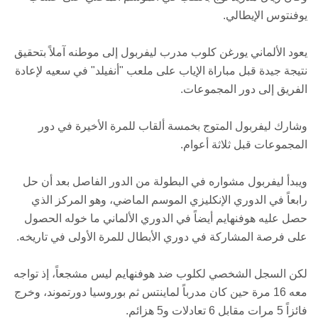
يوفنتوس الإيطالي.
يعود الألماني يورغن كلوب مدرب ليفربول إلى موطنه آملاً بتحقيق
نتيجة جيدة قبل مباراة الإياب على ملعب "أنفيلد" في سعيه لإعادة
الفريق إلى دور المجموعات.
وشارك ليفربول المتوج بخمسة ألقاب للمرة الأخيرة في دور
المجموعات قبل ثلاثة أعوام.
ويبدأ ليفربول مشواره في البطولة من الدور الفاصل بعد أن حل
رابعاً في الدوري الإنكليزي الموسم الماضي، وهو المركز الذي
حصل عليه هوفنهايم أيضاً في الدوري الألماني ما خوله الحصول
على فرصة المشاركة في دوري الأبطال للمرة الأولى في تاريخه.
لكن السجل الشخصي لكلوب ضد هوفنهايم ليس مشجعاً، إذ تواجه
معه 16 مرة حين كان مدرباً لماينتس ثم بوروسيا دورتموند، وخرج
فائزاً 5 مرات مقابل 6 تعادلات و5 هزائم.