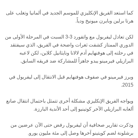
كما استعد الفريق الإنكليزي للموسم الجديد في ألمانيا وتغلب على
هرتا برلين وبايرن ميونيخ ودياً.
لكن تعادل ليفربول مع واتفورد 3-3 السبت في المرحلة الأولى من
الدوري الممتاز كشفت ثغرات واضحة في الفريق، الذي سيفتقد
في رحلته إلى هوفنهايم آدم لالانا ونايثانيل كلاين، لكن لاعبه
البرازيلي فيرمينو يبدو جاهزاً للمشاركة ضد فريقه السابق.
وبرز فيرمينو في صفوف هوفنهايم قبل الانتقال إلى ليفربول في
2015.
ويواجه الفريق الإنكليزي مشكلة أخرى تتمثل باحتمال انتقال صانع
ألعابه البرازيلي الآخر كوتينيو إلى أحد الأندية البارزة.
وذكرت تقارير صحافية أن ليفربول رفض حتى الآن عرضين من
برشلونة لضم كويتينو آخرها وصل إلى مئة مليون يورو.