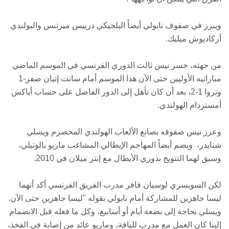
ويبرز في صفوف نابولي أيضاً البلجيكي درييس ميرتنس والبولندي
أركاديوش ميليك.
من جهته، خسر نيس ثالث الدوري الفرنسي في الموسم الماضي
مباراتيه الأوليين حتى الآن هذا الموسم أمام سانت إتيان صفر-1
وتروا 1-2، بعد أن كان تأهل إلى الدور الفاصل على حساب أياكس
أمستردام الهولندي.
وعزز نيس صفوفه بصانع الألعاب الهولندي المخضرم ويسلي
شنايدر، ويضم أيضاً المهاجم الإيطالي المشاغب ماريو بالوتيلي،
وسبق لهما التتويج بدوري الأبطال مع إنتر ميلان في 2010.
لكن السويسري لوسيان فافر مدرب الفريق الفرنسي أكد أنهما
ليسا جاهزين للمشاركة أمام نابولي بقوله "ليسا جاهزين حتى الآن.
ويسلي بحاجة إلى بضعة أيام أو أسابيع، وكل ما فعله قبل الانضمام
إلينا كان العمل مع مدرب للياقة، وماريو عائد من إصابة في الفخذ،