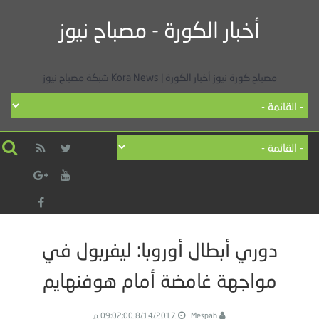
أخبار الكورة - مصباح نيوز
مصباح كورة نيوز أخبار الكورة | Kora News شبكة مصباح نيوز
دوري أبطال أوروبا: ليفربول في
مواجهة غامضة أمام هوفنهايم
Mespah
8/14/2017 09:02:00 م