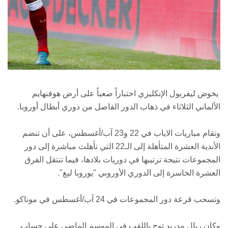
يخوض ليفربول الإنكليزي اختباراً صعباً على أرض هوفنهايم
الألماني الثلاثاء في ذهاب الدور الفاصل من دوري أبطال أوروبا.
وتقام مباريات الاياب في 22 و23 آب/أغسطس، على أن تنضم
الأندية العشرة المتأهلة إلى الـ22 التي تأهلت مباشرة إلى دور
المجموعات نتيجة ترتيبها في دوريات بلادها، فيما تنتقل الفرق
العشرة الخاسرة إلى الدوري الأوروبي "يوروبا ليغ".
وتسحب قرعة دور المجموعات في 24 آب/أغسطس في موناكو.
وكان ريال مدريد توج باللقب في الموسم الماضي على حساب