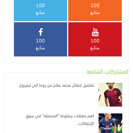
100
100
متابع
متابع
100
100
متابع
متابع
المشاركات الشائعة
تفاصيل إنتقال محمد صلاح من روما الي ليفربول
أهم صفقات برشلونة "المحتملة" في سوق
الإنتقالات