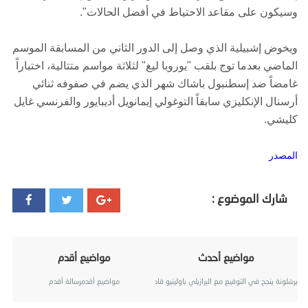
وسيكون على مقاعد الاحتياط في أفضل الحالات".
ويخوض إشبيلية الذي وصل إلى الدور الثاني من المسابقة الموسم
الماضي بعدما توج بلقب "يوروبا ليغ" لثلاثة مواسم متتالية، اختباراً
غامضاً ضد إسطنبول باشاك شهر الذي يضم في صفوفه ثنائي
أرسنال الإنكليزي سابقاً التوغولي إيمانويل أديبايور والفرنسي غايل
كليشي.
المصدر
شارك الموضوع :
مواضيع أحدث
مواضيع أقدم
برشلونة ينجح في التوقيع مع البرازيلي باولينيو قادماً غوانغجو إيفرغراندي الصيني.
مواضيع أقدمرسالة أقدم