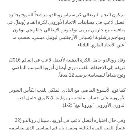
سيكون النجم البرتغالي كريستيانو رونالدو مرشحاً للتتويج بجائزة
أفضل لاعب في مسابقات الاتحاد الأوروبي لكرة القدم (ويفا)، في
منافسة مع حارس مرمى يوفنتوس الإيطالي جانلويجي بوفون
ومهاجم برشلونة الإسباني الأرجنتيني ليونيل ميسي، بحسب ما
أعلن الاتحاد القاري الثلاثاء.
وقاد رونالدو حامل الكرة الذهبية لأفضل لاعب في العالم 2016،
فريقه إلى الاحتفاظ بلقب دوري أبطال أوروبا الموسم الماضي
وتوج هدافاً للمسابقة برصيد 12 هدفاً.
كما توج الأسبوع الماضي مع النادي الملكي بلقب الكأس السوبر
الأوروبية على حساب مانشستر يونايتد الإنكليزي حامل لقب
الدوري الأوروبي "يوروبا ليغ" (2-1).
وفي حال اختياره أفضل لاعب في أوروبا، سينال رونالدو (32
عاماً) اللقب للمرة الثالثة، وينفرد بالرقم القياسي الذي يتقاسمه