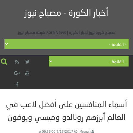
أخبار الكورة - مصباح نيوز
مصباح كورة نيوز أخبار الكورة | Kora News شبكة مصباح نيوز
أسماء المنافسين على أفضل لاعب في
العالم أبرزهم رونالدو وميسي وبوفون
Mespah
8/15/2017 09:56:00 م