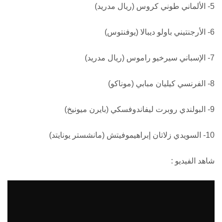
5- الألماني طوني كروس (ريال مدريد)
6- الأرجنتيني باولو ديبالا (يوفنتوس)
7- الإسباني سيرخيو راموس (ريال مدريد)
8- الفرنسي كيليان مبابي (موناكو)
9- البولندي روبرت ليفاندوفسكي (بايرن ميونيخ)
10- السويدي زلاتان إبراهيموفيتش (مانشستر يونايتد)
شاهد الفيديو :