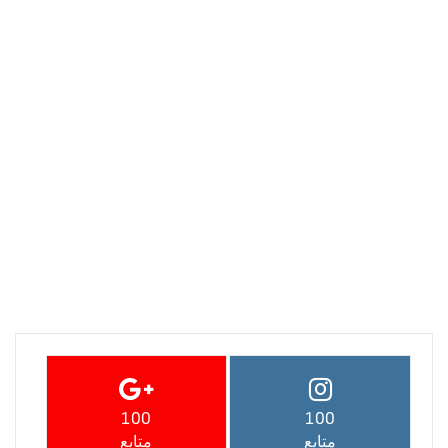
100
100
متابع
متابع