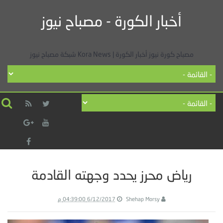
أخبار الكورة - مصباح نيوز
مصباح كورة نيوز أخبار الكورة | Kora News شبكة مصباح نيوز
رياض محرز يحدد وجهته القادمة
Shehap Morsy
6/12/2017 04:39:00 م