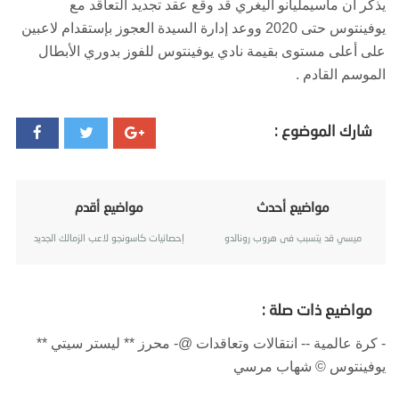
يذكر أن ماسيمليانو أليغري قد وقع عقد تجديد التعاقد مع
يوفينتوس حتى 2020 ووعد إدارة السيدة العجوز بإستقدام لاعبين
على أعلى مستوى بقيمة نادي يوفينتوس للفوز بدوري الأبطال
الموسم القادم .
شارك الموضوع :
مواضيع أحدث
مواضيع أقدم
ميسي قد يتسبب فى هروب رونالدو
إحصائيات كاسونجو لاعب الزمالك الجديد
مواضيع ذات صلة :
- كرة عالمية -- انتقالات وتعاقدات @- محرز ** ليستر سيتي **
يوفينتوس © شهاب مرسي