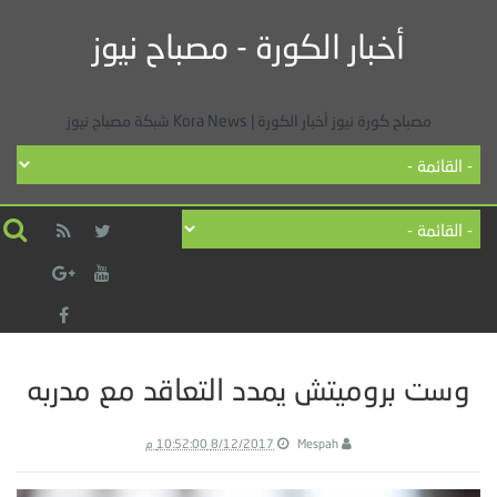
أخبار الكورة - مصباح نيوز
مصباح كورة نيوز أخبار الكورة | Kora News شبكة مصباح نيوز
وست بروميتش يمدد التعاقد مع مدربه
Mespah
8/12/2017 10:52:00 م