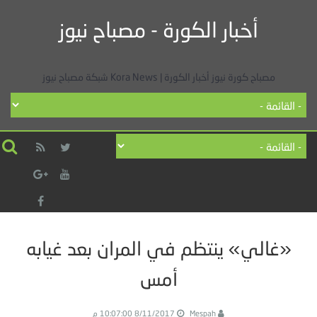
أخبار الكورة - مصباح نيوز
مصباح كورة نيوز أخبار الكورة | Kora News شبكة مصباح نيوز
«غالي» ينتظم في المران بعد غيابه
أمس
Mespah
8/11/2017 10:07:00 م