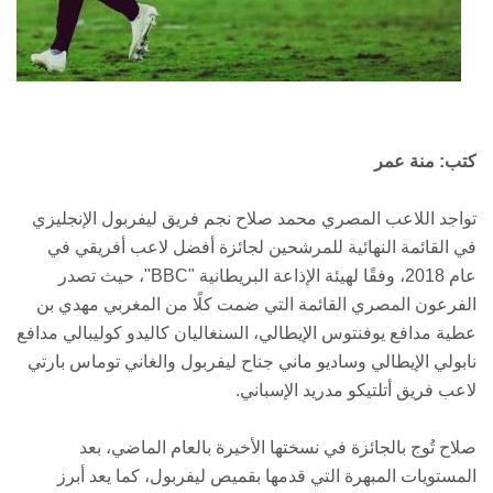
كتب: منة عمر
تواجد اللاعب المصري محمد صلاح نجم فريق ليفربول الإنجليزي
في القائمة النهائية للمرشحين لجائزة أفضل لاعب أفريقي في
عام 2018، وفقًا لهيئة الإذاعة البريطانية "BBC"، حيث تصدر
الفرعون المصري القائمة التي ضمت كلًا من المغربي مهدي بن
عطية مدافع يوفنتوس الإيطالي، السنغاليان كاليدو كوليبالي مدافع
نابولي الإيطالي وساديو ماني جناح ليفربول والغاني توماس بارتي
لاعب فريق أتلتيكو مدريد الإسباني.
صلاح تُوج بالجائزة في نسختها الأخيرة بالعام الماضي، بعد
المستويات المبهرة التي قدمها بقميص ليفربول، كما يعد أبرز