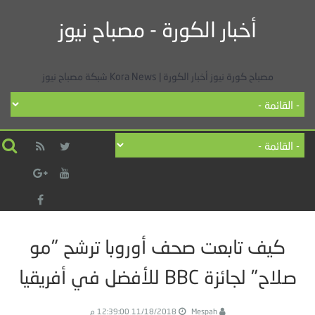
أخبار الكورة - مصباح نيوز
مصباح كورة نيوز أخبار الكورة | Kora News شبكة مصباح نيوز
كيف تابعت صحف أوروبا ترشح "مو
صلاح" لجائزة BBC للأفضل في أفريقيا
Mespah
11/18/2018 12:39:00 م