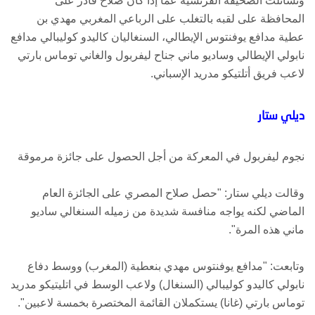
وتسائلت الصحيفة الفرنسية عما إذا كان صلاح قادر على
المحافظة على لقبه بالتغلب على الرباعي المغربي مهدي بن
عطية مدافع يوفنتوس الإيطالي، السنغاليان كاليدو كوليبالي مدافع
نابولي الإيطالي وساديو ماني جناح ليفربول والغاني توماس بارتي
لاعب فريق أتلتيكو مدريد الإسباني.
ديلي ستار
نجوم ليفربول في المعركة من أجل الحصول على جائزة مرموقة
وقالت ديلي ستار: "حصل صلاح المصري على الجائزة العام
الماضي لكنه يواجه منافسة شديدة من زميله السنغالي ساديو
ماني هذه المرة".
وتابعت: "مدافع يوفنتوس مهدي بنعطية (المغرب) ووسط دفاع
نابولي كاليدو كوليبالي (السنغال) ولاعب الوسط في اتليتيكو مدريد
توماس بارتي (غانا) يستكملان القائمة المختصرة بخمسة لاعبين".