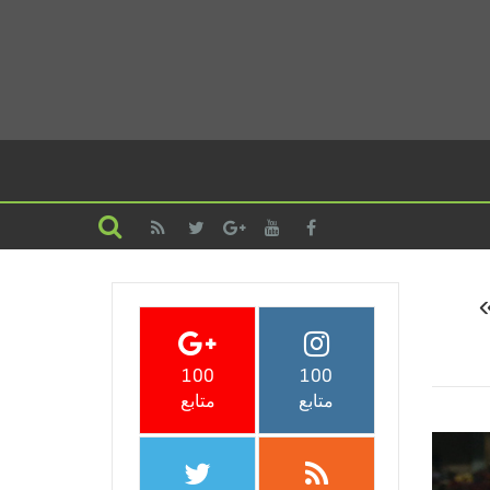
100
100
متابع
متابع