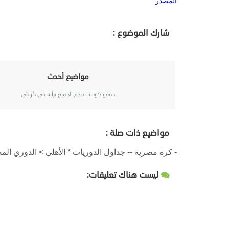
المصدر
شارك الموضوع :
مواضيع أحدث
دييغو كوستا يصدم الجميع برأيه في كونتي
مواضيع ذات صلة :
- كرة مصرية -- جداول الدوريات * الأهلي > الدوري ال
ليست هناك تعليقات: