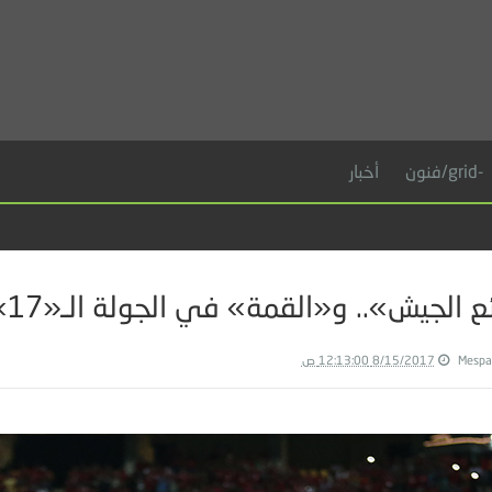
-grid/فنون
أخبار
 الجيش».. و«القمة» في الجولة الـ«17»
Mespa
8/15/2017 12:13:00 ص