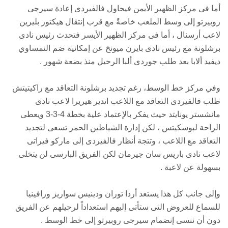
أما فى مركز الظهير الأيمن فيحاول فالفيردى إعادة سيرجى
روبيرتو إلى وسط الملعب خاصةً مع قرب إنتقال هيكتور بليرين
لاعب أرسنال ، أما فى مركز الظهير الأيسر فتحدث رئيس نادى
برشلونة مع رئيس نادى بايرن ميونخ عن إمكانية ضم النمساوي
ديفيد ألابا بعد طلب جوردى ألبا الرحيل منذ بضعة شهور .
وفي مركز خط الوسط، رغم تجديد برشلونة التعاقد مع راكيتيتش
طلب فالفيردى التعاقد مع اللاعب اندير هيريرا لاعب نادى
مانشستر يونايتد حيث يفكر بالإعتماد علية بخطة 4-3-3 ويعطى
الراحة لبوسكيتس ، لكن إدارة الشياطين الحمر تسعى لتجديد
التعاقد مع اللاعب ، وتتجة أنظار فالفيردى إلى ماركو فيراتى
لاعب نادى باريس سان جيرمان لكن الفريق البارسى لن يتخلى
بسهولة عن لاعبة .
وإلى جانب كل هذا يستعد أردا توران ودينيس سواريز ورافينيا
للسماع للعروض التى ستأتى إليهم استعداداً لرحيلهم عن الفريق
دون أن ننسى إنضمام سيرجى روبيرتو إلى خط الوسط .