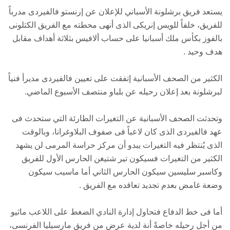
يستعد فريق برشلونة الأسباني للإعلان عن إرنستو فالفيردى مدرباً
للفريق، خلفاً للويس إنريكى الذى أنهى محطته مع الفريق الكتلونى
بالفوز بكأس ملك أسبانيا على حساب ألافيس بثلاثة أهداف مقابل
هدف وحيد .
الكثير من الصحف الأسبانية إتفقت على تعيين فالفيردى مديرأ فنياً
لبرشلونة بعد إعلان رحيله عن بلباو منتصف الأسبوع الماضي.
وتحدثت الصحف الأسبانية عن التغيرات الطارئة التي ستحدث فى
عهد فالفيردى الذى كان لاعباً فى صفوف البلاوغرانا، وبالوقت
الذى يُنتظر فيه التغيرات يبدو أن مركز حراسة المرمى لن يشهد
الكثير من التغيرات فسيكون تير شتيغن الحارس الأول للفريق
وكاسبر سليسين سيكون الحارس الثاني أما ماسيب سيكون
وضعة غامض بعدم تجديد تعاقده مع الفريق .
أما فى خط الدفاع فتحاول إدارة النادي الضغط على اللاعب ماثيو
من أجل رحيله خاصةً أنة لدية عرض من فريق مارسيليا الفرنسى،