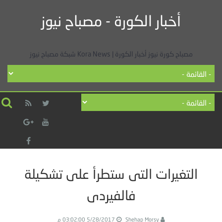
أخبار الكورة - مصباح نيوز
مصباح كورة نيوز أخبار الكورة | Kora News شبكة مصباح نيوز
التغيرات التى ستطرأ على تشكيلة
فالفيردى
Shehap Morsy
5/28/2017 03:02:00 م