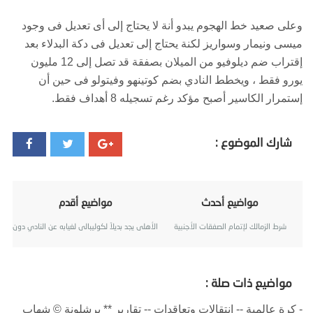
وعلى صعيد خط الهجوم يبدو أنة لا يحتاج إلى أى تعديل فى وجود
ميسى ونيمار وسواريز لكنة يحتاج إلى تعديل فى دكة البدلاء بعد
إقتراب ضم ديلوفيو من الميلان بصفقة قد تصل إلى 12 مليون
يورو فقط ، ويخطط النادي بضم كوتينهو وفيتولو فى حين أن
إستمرار الكاسير أصبح مؤكد رغم تسجيله 8 أهداف فقط.
شارك الموضوع :
مواضيع أحدث
مواضيع أقدم
شرط الزمالك لإتمام الصفقات الأجنبية
الأهلى يجد بديلاً لكوليبالى لغيابه عن النادي دون إذن
مواضيع ذات صلة :
- كرة عالمية -- انتقالات وتعاقدات -- تقارير ** برشلونة © شهاب